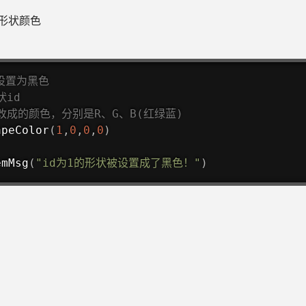
形状颜色
状设置为黑色
状id
改成的颜色，分别是R、G、B(红绿蓝)
apeColor
(
1
,
0
,
0
,
0
)
emMsg
(
"id为1的形状被设置成了黑色！"
)