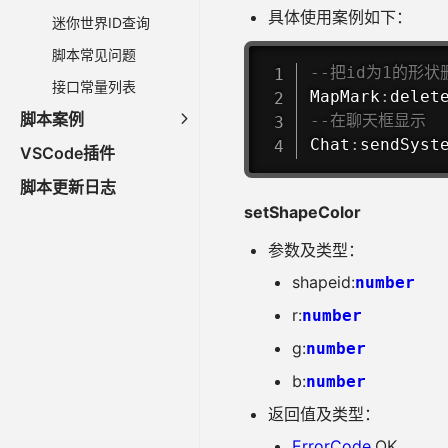
具体使用案例如下：
迷你世界ID查询
脚本常见问题
--把id为1的形
接口常量列表
MapMark
:
delet
脚本案例
--在聊天框显示
Chat
:
sendSyst
VSCode插件
脚本更新日志
setShapeColor
参数及类型：
shapeid:
number
r:
number
g:
number
b:
number
返回值及类型：
ErrorCode
.OK