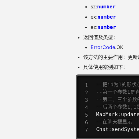
sz:
number
ex:
number
ez:
number
返回值及类型：
ErrorCode
.OK
该方法的主要作用：更新
具体使用案例如下：
--把id为1的形状
--第一个参数1是
--第二、三个参数
--后两个参数1,
MapMark
:
updat
--在聊天框显示
Chat
:
sendSyst