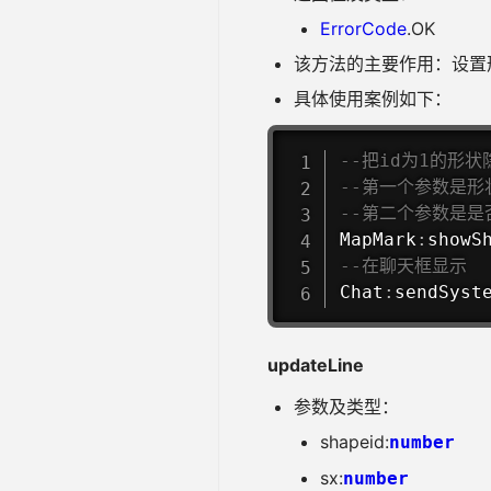
ErrorCode
.OK
该方法的主要作用：设置形
具体使用案例如下：
--把id为1的形状
--第一个参数是形
--第二个参数是是否
MapMark
:
showS
--在聊天框显示
Chat
:
sendSyst
updateLine
参数及类型：
shapeid:
number
sx:
number