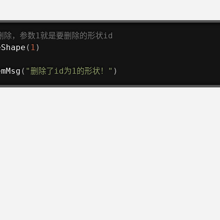
状删除，参数1就是要删除的形状id
eShape
(
1
)
emMsg
(
"删除了id为1的形状！"
)