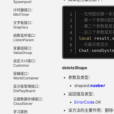
Spawnport
计时器接口：
--在地图创建一条
MiniTimer
--第一个参数0是
文字板接口：
--第二个参数是是否
Graphics
--后三个参数是形
函数监听接口：
local
 result
,
ListenParam
--在聊天框显示
变量组接口：
Chat
:
sendSyst
ValueGroup
自定义UI接口：
Customui
deleteShape
容器接口：
参数及类型：
WorldContainer
shapeid:
number
显示板管理接口：
DisPlayBoard
返回值及类型：
云服数据存储接口：
ErrorCode
.OK
CloudSever
该方法的主要作用：删除
学习案例