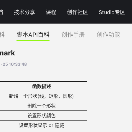
档
技术分享
课程
创作社区
Studio专区
科
脚本API百科
创作手册
创作功能
ark
25 10:33:48
函数描述
新增一个形状(线，矩形，圆形)
删除一个形状
设置形状颜色
设置形状显示 or 隐藏