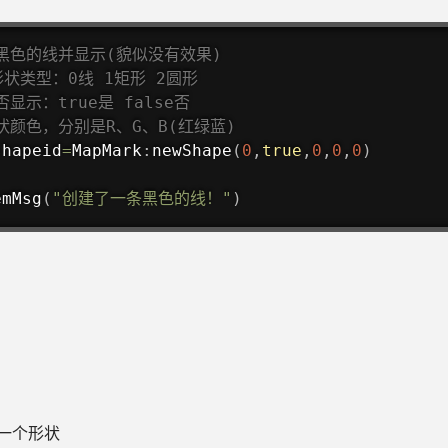
黑色的线并显示(貌似没有效果)
形状类型：0线 1矩形 2圆形
显示：true是 false否
状颜色，分别是R、G、B(红绿蓝)
shapeid
=
MapMark
:
newShape
(
0
,
true
,
0
,
0
,
0
)
emMsg
(
"创建了一条黑色的线！"
)
一个形状