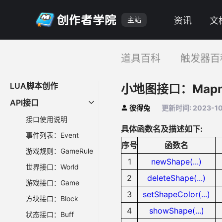
主站
资讯
文
道具百科
触发器百
LUA脚本创作
小地图接口：Mapm
API接口
彼得兔
更新时间: 2023-10-
接口使用说明
具体函数名及描述如下:
事件列表：Event
序号
函数名
游戏规则：GameRule
1
newShape(...)
世界接口：World
2
deleteShape(...)
游戏接口：Game
3
setShapeColor(...)
方块接口：Block
4
showShape(...)
状态接口：Buff