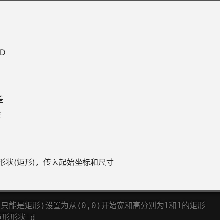
ID
差
差
形状(矩形)，传入起始坐标和尺寸
状(只能是矩形)设置为从(0,0)开始宽和高分别为1和1的矩形
矩形形状id