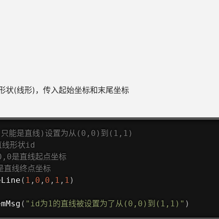
形状(线形)，传入起始坐标和末尾坐标
(只能是直线)设置为从(0,0)到(1,1)
直线形状id
0,0是直线起点坐标
1是直线终点坐标
eLine
(
1
,
0
,
0
,
1
,
1
)
emMsg
(
"id为1的直线被设置为了从(0,0)到(1,1)"
)