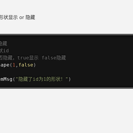
状显示 or 隐藏
隐藏
状id
隐藏，true显示 false隐藏
hape
(
1
,
false
)
emMsg
(
"隐藏了id为1的形状！"
)